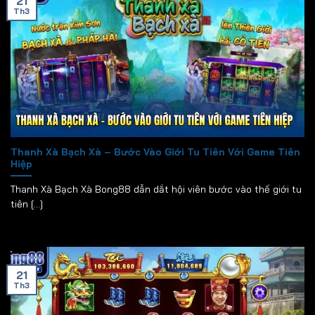
21
Th3
Thanh Xà Bạch Xà – Bước Vào Giới Tu Tiên Với Game Tiên
Hiệp
Thanh Xà Bạch Xà Bong88 dẫn dắt hội viên bước vào thế giới tu
tiên [...]
21
Th3