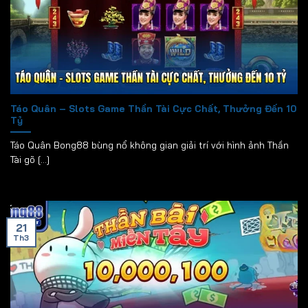
Táo Quân – Slots Game Thần Tài Cực Chất, Thưởng Đến 10
Tỷ
Táo Quân Bong88 bùng nổ không gian giải trí với hình ảnh Thần
Tài gõ [...]
21
Th3