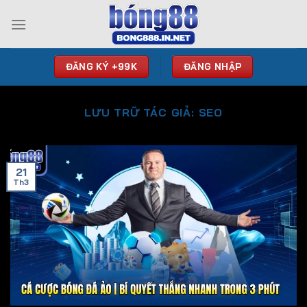
Bỏ
qua
nội
dung
ĐĂNG KÝ +99K
ĐĂNG NHẬP
LƯU TRỮ TÁC GIẢ:
SEO
21
Th3