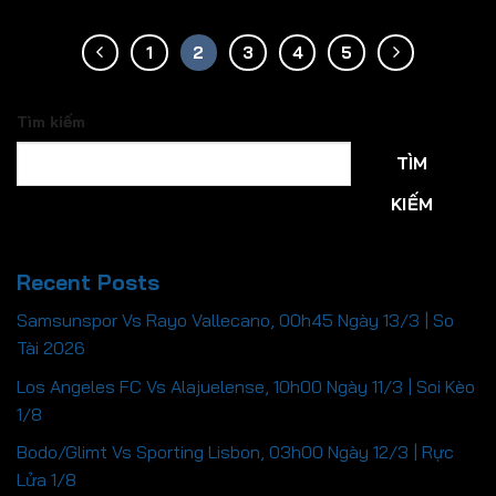
1
2
3
4
5
Tìm kiếm
TÌM
KIẾM
Recent Posts
Samsunspor Vs Rayo Vallecano, 00h45 Ngày 13/3 | So
Tài 2026
Los Angeles FC Vs Alajuelense, 10h00 Ngày 11/3 | Soi Kèo
1/8
Bodo/Glimt Vs Sporting Lisbon, 03h00 Ngày 12/3 | Rực
Lửa 1/8