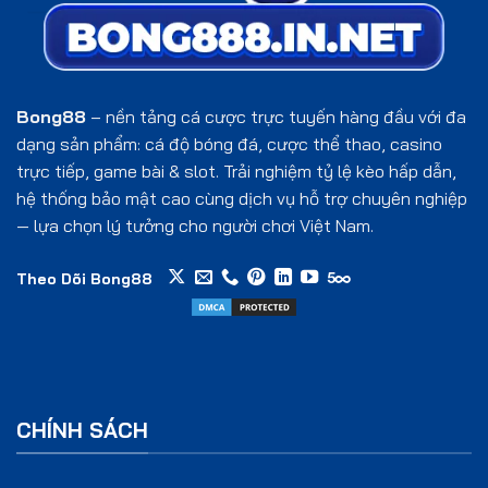
Bong88
– nền tảng cá cược trực tuyến hàng đầu với đa
dạng sản phẩm: cá độ bóng đá, cược thể thao, casino
trực tiếp, game bài & slot. Trải nghiệm tỷ lệ kèo hấp dẫn,
hệ thống bảo mật cao cùng dịch vụ hỗ trợ chuyên nghiệp
— lựa chọn lý tưởng cho người chơi Việt Nam.
Theo Dõi Bong88
CHÍNH SÁCH