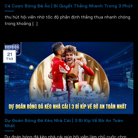
Cá Cược Bóng Đá Ảo | Bí Quyết Thắng Nhanh Trong 3 Phút
thu hút hội viên nhờ tốc độ phân định thắng thua nhanh chóng
trong khoảng [...]
21
Th3
Dự Đoán Bóng Đá Kèo Nhà Cái | 3 Bí Kíp Về Bờ An Toàn
Nhất
Dự đoán bóng đá kèo nhà cái giúp hội viên làm chủ cuộc chơi,