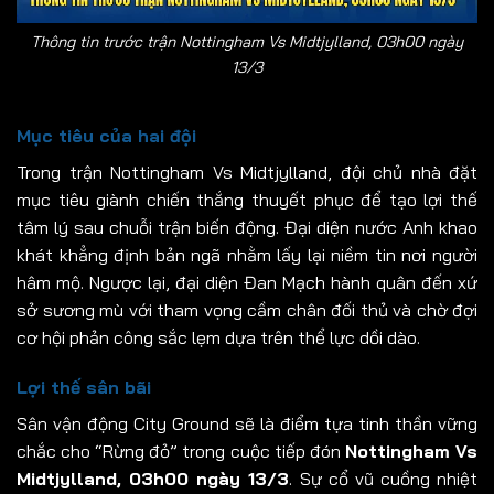
Thông tin trước trận Nottingham Vs Midtjylland, 03h00 ngày
13/3
Mục tiêu của hai đội
Trong trận Nottingham Vs Midtjylland, đội chủ nhà đặt
mục tiêu giành chiến thắng thuyết phục để tạo lợi thế
tâm lý sau chuỗi trận biến động. Đại diện nước Anh khao
khát khẳng định bản ngã nhằm lấy lại niềm tin nơi người
hâm mộ. Ngược lại, đại diện Đan Mạch hành quân đến xứ
sở sương mù với tham vọng cầm chân đối thủ và chờ đợi
cơ hội phản công sắc lẹm dựa trên thể lực dồi dào.
Lợi thế sân bãi
Sân vận động City Ground sẽ là điểm tựa tinh thần vững
chắc cho “Rừng đỏ” trong cuộc tiếp đón
Nottingham Vs
Midtjylland, 03h00 ngày 13/3
. Sự cổ vũ cuồng nhiệt