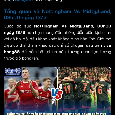
Tổng quan về Nottingham Vs Midtjylland,
03h00 ngày 13/3
Cuộc đọ sức
Nottingham Vs Midtjylland, 03h00
ngày 13/3
hứa hẹn mang đến những diễn biến kịch tính
khi cả hai đội đều khao khát khẳng định bản lĩnh. Giới mộ
điệu có thể tham khảo các chỉ số chuyên sâu trên
viva
bong88
để nắm bắt chính xác tương quan lực lượng
trước giờ bóng lăn.