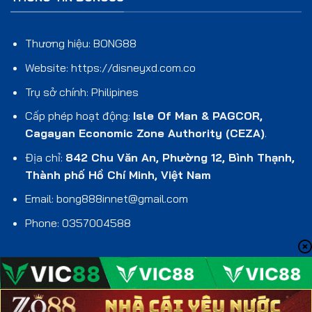
Thương hiệu: BONG88
Website:
https://disneyxd.com.co
Trụ sở chính: Philipines
Cấp phép hoạt động:
Isle Of Man & PAGCOR,
Cagayan Economic Zone Authority (CEZA)
.
Địa chỉ:
842 Chu Văn An, Phường 12, Bình Thạnh,
Thành phố Hồ Chí Minh, Việt Nam
Email:
bong888innet@gmail.com
Phone:
0357004588
Copyright 2026 ©
https://disneyxd.com.co/