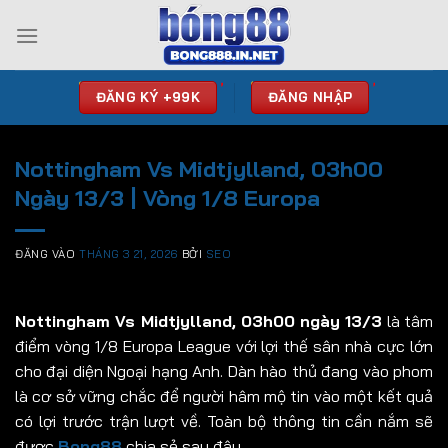
Bỏ
qua
nội
dung
ĐĂNG KÝ +99K
ĐĂNG NHẬP
Nottingham Vs Midtjylland, 03h00
Ngày 13/3 | Vòng 1/8 Europa
ĐĂNG VÀO
THÁNG 3 21, 2026
BỞI
SEO
Nottingham Vs Midtjylland, 03h00 ngày 13/3
là tâm
điểm vòng 1/8 Europa League với lợi thế sân nhà cực lớn
cho đại diện Ngoại hạng Anh. Dàn hào thủ đang vào phom
là cơ sở vững chắc để người hâm mộ tin vào một kết quả
có lợi trước trận lượt về. Toàn bộ thông tin cần nắm sẽ
được
Bong88
chia sẻ sau đây.