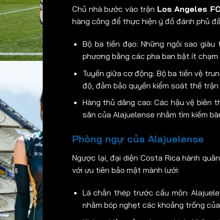
Chủ nhà bước vào trận
Los Angeles FC
hàng công để thực hiện ý đồ đánh phủ đầ
Bộ ba tiền đạo: Những ngôi sao giàu
phương bằng các pha ban bật ít chạm
Tuyến giữa cơ động: Bộ ba tiền vệ trun
độ, đảm bảo quyền kiểm soát thế trận 
Hàng thủ dâng cao: Các hậu vệ biên t
sân của Alajuelense nhằm tìm kiếm bà
Phòng ngự của Alajuelense
Ngược lại, đại diện Costa Rica hành quâ
với ưu tiên bảo mật mành lưới:
Lá chắn thép trước cầu môn: Alajuele
nhằm bóp nghẹt các khoảng trống của 