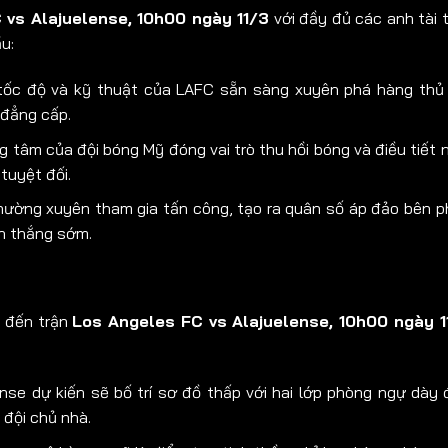
 vs Alajuelense, 10h00 ngày 11/3
với đầy đủ các anh tài 
u:
 tốc độ và kỹ thuật của LAFC sẵn sàng xuyên phá hàng thủ 
 đẳng cấp.
g tâm của đội bóng Mỹ đóng vai trò thu hồi bóng và điều tiết 
tuyệt đối.
hường xuyên tham gia tấn công, tạo ra quân số áp đảo bên 
n thắng sớm.
n đến trận
Los Angeles FC vs Alajuelense, 10h00 ngày 1
nse dự kiến sẽ bố trí sơ đồ thấp với hai lớp phòng ngự dày
đội chủ nhà.