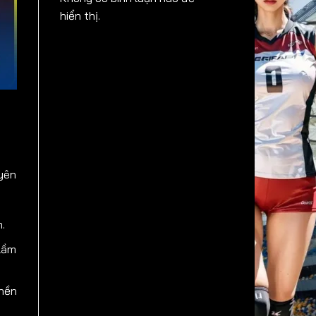
hiển thị.
uyên
.
 lầm
 nền