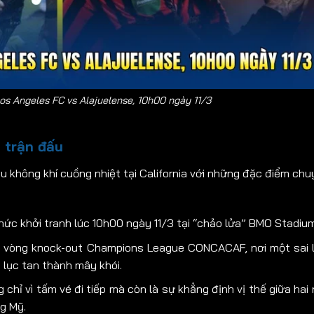
os Angeles FC vs Alajuelense, 10h00 ngày 11/3
t trận đấu
 không khí cuồng nhiệt tại California với những đặc điểm ch
thức khởi tranh lúc 10h00 ngày 11/3 tại “chảo lửa” BMO Stadium
t đi vòng knock-out Champions League CONCACAF, nơi một sai
lục tan thành mây khói.
hỉ vì tấm vé đi tiếp mà còn là sự khẳng định vị thế giữa hai
g Mỹ.