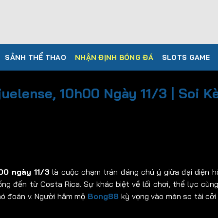
SẢNH THỂ THAO
NHẬN ĐỊNH BÓNG ĐÁ
SLOTS GAME
juelense, 10h00 Ngày 11/3 | Soi K
00 ngày 11/3
là cuộc chạm trán đáng chú ý giữa đại diện h
g đến từ Costa Rica. Sự khác biệt về lối chơi, thể lực cùng
khó đoán v. Người hâm mộ
Bong88
kỳ vọng vào màn so tài cở