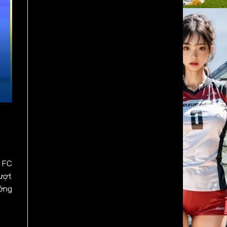
s FC
vượt
ướng