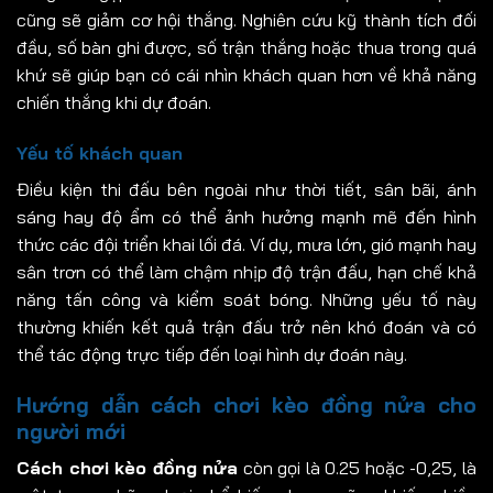
cũng sẽ giảm cơ hội thắng. Nghiên cứu kỹ thành tích đối
đầu, số bàn ghi được, số trận thắng hoặc thua trong quá
khứ sẽ giúp bạn có cái nhìn khách quan hơn về khả năng
chiến thắng khi dự đoán.
Yếu tố khách quan
Điều kiện thi đấu bên ngoài như thời tiết, sân bãi, ánh
sáng hay độ ẩm có thể ảnh hưởng mạnh mẽ đến hình
thức các đội triển khai lối đá. Ví dụ, mưa lớn, gió mạnh hay
sân trơn có thể làm chậm nhịp độ trận đấu, hạn chế khả
năng tấn công và kiểm soát bóng. Những yếu tố này
thường khiến kết quả trận đấu trở nên khó đoán và có
thể tác động trực tiếp đến loại hình dự đoán này.
Hướng dẫn cách chơi kèo đồng nửa cho
người mới
Cách chơi kèo đồng nửa
còn gọi là 0.25 hoặc -0,25, là