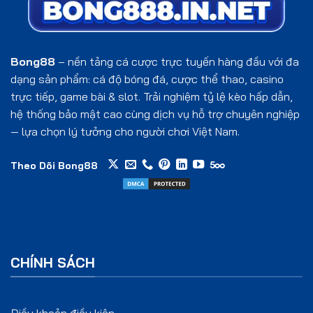
Bong88
– nền tảng cá cược trực tuyến hàng đầu với đa
dạng sản phẩm: cá độ bóng đá, cược thể thao, casino
trực tiếp, game bài & slot. Trải nghiệm tỷ lệ kèo hấp dẫn,
hệ thống bảo mật cao cùng dịch vụ hỗ trợ chuyên nghiệp
— lựa chọn lý tưởng cho người chơi Việt Nam.
Theo Dõi Bong88
CHÍNH SÁCH
Điều khoản điều kiện