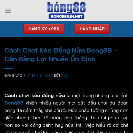
Bỏ
qua
nội
dung
ĐĂNG KÝ +99K
ĐĂNG NHẬP
Cách Chơi Kèo Đồng Nửa Bong88 –
Cân Bằng Lợi Nhuận Ổn Định
ĐĂNG VÀO
THÁNG 3 21, 2026
BỞI
SEO
Cách chơi kèo đồng nửa
là một trong những loại hình
Bong88
khiến nhiều người mới bắt đầu chơi dự đoán
bóng đá cảm thấy khá bối rối. Mức chấp tưởng chừng đơn
giản nhưng thực tế bước tính thắng thua lại phức tạp
hơn so với đồng banh hay nửa trái. Việc hiểu rõ cơ chế
vận hành của thể loại này sẽ giúp bạn đặt chính xác và tự