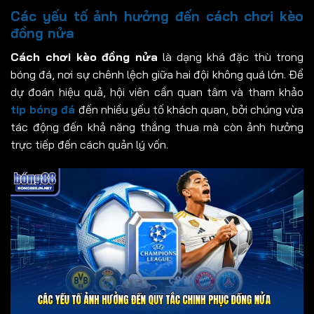
Các yếu tố ảnh hưởng đến cách chơi kèo
đồng nửa
Cách chơi kèo đồng nửa
là dạng khá đặc thù trong
bóng đá, nơi sự chênh lệch giữa hai đội không quá lớn. Để
dự đoán hiệu quả, hội viên cần quan tâm và tham khảo
tip bóng đá
đến nhiều yếu tố khách quan, bởi chúng vừa
tác động đến khả năng thắng thua mà còn ảnh hưởng
trực tiếp đến cách quản lý vốn.