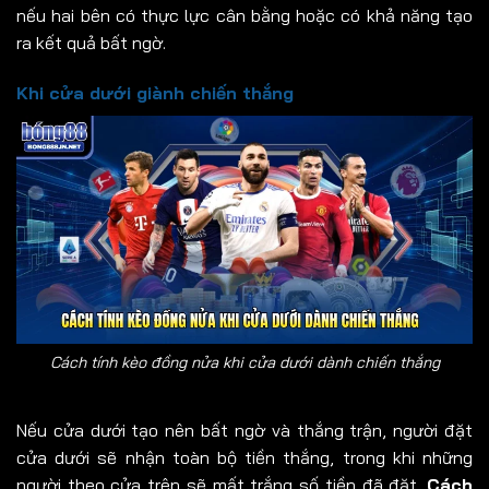
nếu hai bên có thực lực cân bằng hoặc có khả năng tạo
ra kết quả bất ngờ.
Khi cửa dưới giành chiến thắng
Cách tính kèo đồng nửa khi cửa dưới dành chiến thắng
Nếu cửa dưới tạo nên bất ngờ và thắng trận, người đặt
cửa dưới sẽ nhận toàn bộ tiền thắng, trong khi những
người theo cửa trên sẽ mất trắng số tiền đã đặt.
Cách