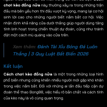
chơi kèo đồng nửa
này thường xảy ra trong những trận
đấu mà bên yếu hơn thi đấu vượt kỳ vọng, mang lại cơ hội
sinh lời cao cho những người biết nắm bắt cơ hội. Việc
nhận định khả năng cửa dưới thắng giúp người dùng tăng
tính linh hoạt trong chiến thuật dự đoán, cũng như tránh
đặt một cách mù quáng vào cửa trên.
Xem thêm:
Đánh Tài Xỉu Bóng Đá Luôn
Thắng | 3 Quy Luật Bất Biến 2026
Kết luận
Cách chơi kèo đồng nửa
là một trong những loại hình
phổ biến nhưng cũng khiến nhiều người mới gặp khó khăn
trong việc nắm bắt. Đối với những ai lần đầu tiếp cận dự
đoán thể thao Bong88, việc hiểu rõ bản chất và cách tính
của kèo này là vô cùng quan trọng.