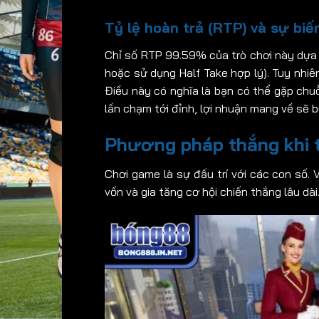
Tỷ lệ hoàn trả (RTP) và sự biế
Chỉ số RTP 99.59% của trò chơi này dựa t
hoặc sử dụng Half Take hợp lý). Tuy nhiên
Điều này có nghĩa là bạn có thể gặp chu
lần chạm tới đỉnh, lợi nhuận mang về sẽ 
Phương pháp thắng khi 
Chơi game là sự đấu trí với các con số. 
vốn và gia tăng cơ hội chiến thắng lâu dài