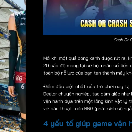
Cash Or 
Mỗi khi một quả bóng xanh được rút ra, 
20 cấp độ mang lại cơ hội nhân số tiền 
toàn bộ nỗ lực của bạn tan thành mây khó
Điểm đặc biệt nhất của trò chơi này tạ
Dealer chuyên nghiệp, tạo cảm giác như 
vận hành dựa trên một lồng kính vật lý 
với các thuật toán RNG (phát sinh số ngẫ
4 yếu tố giúp game vận