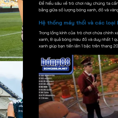
Để hiểu sâu về trò chơi này chúng ta cầ
bằng giữa số lượng bóng xanh, đỏ và vàng
Hệ thống máy thổi và các loại
Trong lồng kính của trò chơi chứa chính 
xanh, 8 quả bóng màu đỏ và duy nhất 1 qu
xanh giúp bạn tiến lên 1 bậc trên thang 2