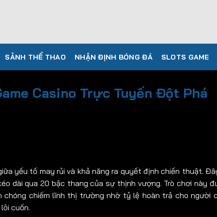
SẢNH THỂ THAO
NHẬN ĐỊNH BÓNG ĐÁ
SLOTS GAME
Game Casino Trực Tuyến Đột Phá
iữa yếu tố may rủi và khả năng ra quyết định chiến thuật. Đâ
kéo dài qua 20 bậc thang của sự thịnh vượng. Trò chơi này 
h chóng chiếm lĩnh thị trường nhờ tỷ lệ hoàn trả cho người 
lôi cuốn.