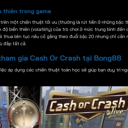
n thiên trong game
rên một chiến thuật tối ưu (thường là rút tiền ở những bậc 
 độ biến thiên (volatility) của trò chơi ở mức trung bình đến 
ỗi thua liên tục nếu cố gắng theo đuổi bậc 20 nhưng chỉ cần
bù đắp tất cả.
tham gia Cash Or Crash tại Bong88
Việc áp dụng các chiến thuật toán học sẽ giúp bạn duy trì n
.