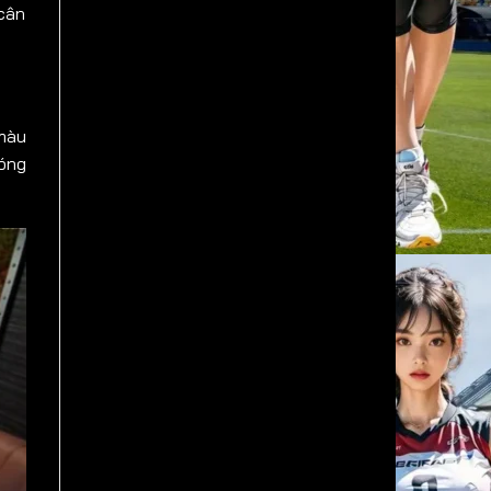
 cân
 màu
bóng