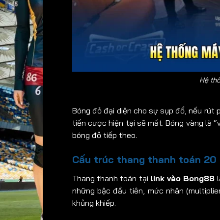
Hệ thố
Bóng đỏ đại diện cho sự sụp đổ, nếu rút 
tiền cược hiện tại sẽ mất. Bóng vàng là “v
bóng đỏ tiếp theo.
Cấu trúc thang thanh toán 20
Thang thanh toán tại
link vào Bong88
l
những bậc đầu tiên, mức nhân (multipli
khủng khiếp.