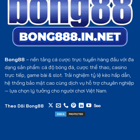
Bong88
– nền tảng cá cược trực tuyến hàng đầu với đa
dạng sản phẩm: cá độ bóng đá, cược thể thao, casino
trực tiếp, game bài & slot. Trải nghiệm tỷ lệ kèo hấp dẫn,
hệ thống bảo mật cao cùng dịch vụ hỗ trợ chuyên nghiệp
— lựa chọn lý tưởng cho người chơi Việt Nam.
Theo Dõi Bong88