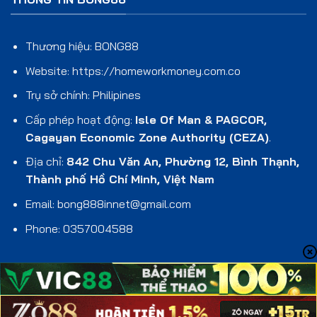
Thương hiệu: BONG88
Website:
https://homeworkmoney.com.co
Trụ sở chính: Philipines
Cấp phép hoạt động:
Isle Of Man & PAGCOR,
Cagayan Economic Zone Authority (CEZA)
.
Địa chỉ:
842 Chu Văn An, Phường 12, Bình Thạnh,
Thành phố Hồ Chí Minh, Việt Nam
Email:
bong888innet@gmail.com
Phone:
0357004588
Copyright 2026 ©
https://homeworkmoney.com.co/