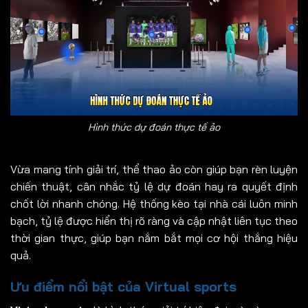
Hình thức dự đoán thực tế ảo
Vừa mang tính giải trí, thể thao ảo còn giúp bạn rèn luyện
chiến thuật, cân nhắc tỷ lệ dự đoán hay ra quyết định
chốt lời nhanh chóng. Hệ thống kèo tại nhà cái luôn minh
bạch, tỷ lệ được hiển thị rõ ràng và cập nhật liên tục theo
thời gian thực, giúp bạn nắm bắt mọi cơ hội thắng hiệu
quả.
Ưu điểm nổi bật của Virtual sports