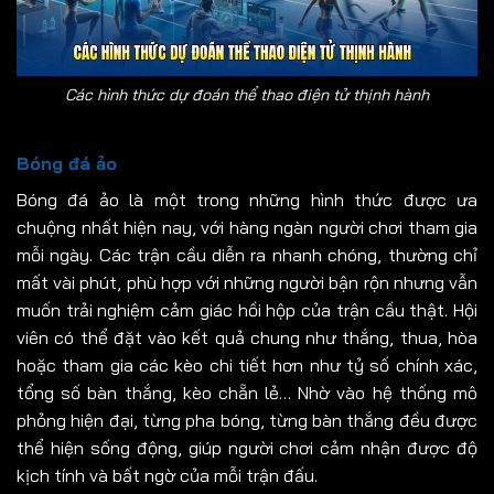
Các hình thức dự đoán thể thao điện tử thịnh hành
Bóng đá ảo
Bóng đá ảo là một trong những hình thức được ưa
chuộng nhất hiện nay, với hàng ngàn người chơi tham gia
mỗi ngày. Các trận cầu diễn ra nhanh chóng, thường chỉ
mất vài phút, phù hợp với những người bận rộn nhưng vẫn
muốn trải nghiệm cảm giác hồi hộp của trận cầu thật. Hội
viên có thể đặt vào kết quả chung như thắng, thua, hòa
hoặc tham gia các kèo chi tiết hơn như tỷ số chính xác,
tổng số bàn thắng, kèo chẵn lẻ… Nhờ vào hệ thống mô
phỏng hiện đại, từng pha bóng, từng bàn thắng đều được
thể hiện sống động, giúp người chơi cảm nhận được độ
kịch tính và bất ngờ của mỗi trận đấu.