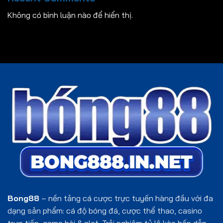
Không có bình luận nào để hiển thị.
Bong88
– nền tảng cá cược trực tuyến hàng đầu với đa
dạng sản phẩm: cá độ bóng đá, cược thể thao, casino
trực tiếp, game bài & slot. Trải nghiệm tỷ lệ kèo hấp dẫn,