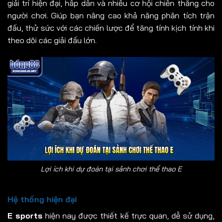
giải trí hiện đại, hấp dẫn và nhiều cơ hội chiến thắng cho
người chơi. Giúp bạn nâng cao khả năng phân tích trận
đấu, thử sức với các chiến lược để tăng tính kịch tính khi
theo dõi các giải đấu lớn.
Lợi ích khi dự đoán tại sảnh chơi thể thao E
Hệ thống hiện đại
E sports
hiện nay được thiết kế trực quan, dễ sử dụng,