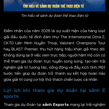
Tìm hiểu về sảnh dự đoán thể thao điện tử
Điểm nhấn của năm 2026 là sự xuất hiện của hàng loạt
giải đấu quốc tế đình đám như The International Dota 2,
CKTG Liên Minh Huyền Thoại, Valorant Champions Tour
hay BLAST Premier, thu hút hàng triệu khán giả theo dõi.
Không dừng lại ở việc xem trực tiếp, người hâm mộ còn có
thể tham gia dự đoán trực tuyến song song, tạo nên trải
nghiệm giải trí tương tác, sống động và đầy kịch tính. Một
bước tiến giúp dự đoán trở thành sự kết hợp hoàn hảo
giữa giải trí cùng cơ hội thử thách chiến lược cá nhân.
Lợi ích khi tham gia dự đoán tại sảnh E
sports
Tham gia dự đoán tại
sảnh Esports
mang lại trải nghiệm