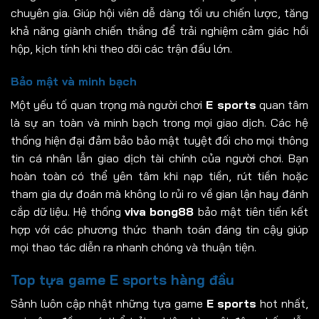
chuyên gia. Giúp hội viên dễ dàng tối ưu chiến lược, tăng
khả năng giành chiến thắng để trải nghiệm cảm giác hồi
hộp, kịch tính khi theo dõi các trận đấu lớn.
Bảo mật và minh bạch
Một yếu tố quan trọng mà người chơi
E sports
quan tâm
là sự an toàn và minh bạch trong mọi giao dịch. Các hệ
thống hiện đại đảm bảo bảo mật tuyệt đối cho mọi thông
tin cá nhân lẫn giao dịch tài chính của người chơi. Bạn
hoàn toàn có thể yên tâm khi nạp tiền, rút tiền hoặc
tham gia dự đoán mà không lo rủi ro về gian lận hay đánh
cắp dữ liệu. Hệ thống
viva bong88
bảo mật tiên tiến kết
hợp với các phương thức thanh toán đáng tin cậy giúp
mọi thao tác diễn ra nhanh chóng và thuận tiện.
Top tựa game E sports hàng đầu
Sảnh luôn cập nhật những tựa game
E sports
hot nhất,