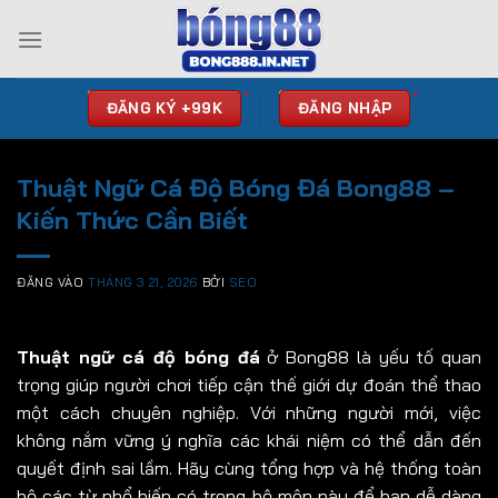
Bỏ
qua
nội
dung
ĐĂNG KÝ +99K
ĐĂNG NHẬP
Thuật Ngữ Cá Độ Bóng Đá Bong88 –
Kiến Thức Cần Biết
ĐĂNG VÀO
THÁNG 3 21, 2026
BỞI
SEO
Thuật ngữ cá độ bóng đá
ở Bong88 là yếu tố quan
trọng giúp người chơi tiếp cận thế giới dự đoán thể thao
một cách chuyên nghiệp. Với những người mới, việc
không nắm vững ý nghĩa các khái niệm có thể dẫn đến
quyết định sai lầm. Hãy cùng tổng hợp và hệ thống toàn
bộ các từ phổ biến có trong bộ môn này để bạn dễ dàng