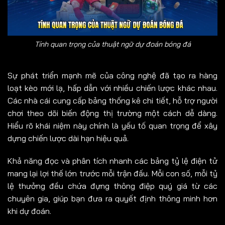
Tính quan trọng của thuật ngữ dự đoán bóng đá
Sự phát triển mạnh mẽ của công nghệ đã tạo ra hàng
loạt kèo mới lạ, hấp dẫn với nhiều chiến lược khác nhau.
Các nhà cái cung cấp bảng thống kê chi tiết, hỗ trợ người
chơi theo dõi biến động thị trường một cách dễ dàng.
Hiểu rõ khái niệm này chính là yếu tố quan trọng để xây
dựng chiến lược dài hạn hiệu quả.
Khả năng đọc và phân tích nhanh các bảng tỷ lệ điện tử
mang lại lợi thế lớn trước mỗi trận đấu. Mỗi con số, mỗi tỷ
lệ thưởng đều chứa đựng thông điệp quý giá từ các
chuyên gia, giúp bạn đưa ra quyết định thông minh hơn
khi dự đoán.