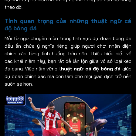
theo dõi.
Tính quan trọng của những thuật ngữ cá
độ bóng đá
Mỗi từ ngữ chuyên môn trong lĩnh vực dự đoán bóng đá
đều ẩn chứa ý nghĩa riêng, giúp người chơi nhận diện
chính xác từng tình huống trên sân. Thiếu hiểu biết về
các khái niệm này, bạn rất dễ lẫn lộn giữa vô số loại kèo
đa dạng. Việc nắm vững t
huật ngữ cá độ bóng đá
giúp
dự đoán chính xác mà còn làm cho mọi giao dịch trở nên
suôn sẻ hơn.