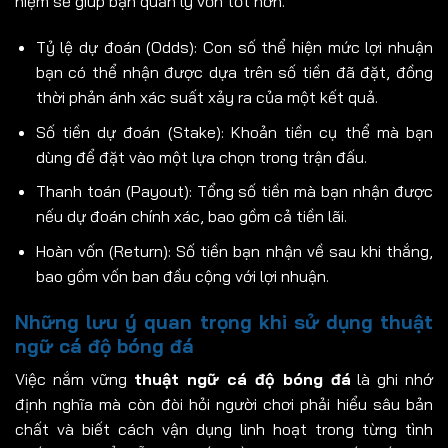
niệm sẽ giúp bạn quản lý vốn tốt hơn.
Tỷ lệ dự đoán (Odds): Con số thể hiện mức lợi nhuận
bạn có thể nhận được dựa trên số tiền đã đặt, đồng
thời phản ánh xác suất xảy ra của một kết quả.
Số tiền dự đoán (Stake): Khoản tiền cụ thể mà bạn
dùng để đặt vào một lựa chọn trong trận đấu.
Thanh toán (Payout): Tổng số tiền mà bạn nhận được
nếu dự đoán chính xác, bao gồm cả tiền lãi.
Hoàn vốn (Return): Số tiền bạn nhận về sau khi thắng,
bao gồm vốn ban đầu cộng với lợi nhuận.
Những lưu ý quan trọng khi sử dụng thuật
ngữ cá độ bóng đá
Việc nắm vững
thuật ngữ cá độ bóng đá
là ghi nhớ
định nghĩa mà còn đòi hỏi người chơi phải hiểu sâu bản
chất và biết cách vận dụng linh hoạt trong từng tình