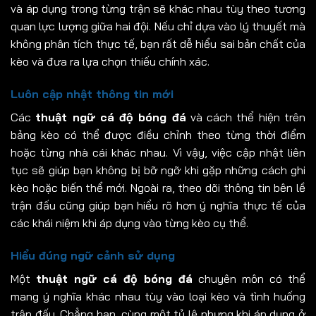
và áp dụng trong từng trận sẽ khác nhau tùy theo tương
quan lực lượng giữa hai đội. Nếu chỉ dựa vào lý thuyết mà
không phân tích thực tế, bạn rất dễ hiểu sai bản chất của
kèo và đưa ra lựa chọn thiếu chính xác.
Luôn cập nhật thông tin mới
Các
thuật ngữ cá độ bóng đá
và cách thể hiện trên
bảng kèo có thể được điều chỉnh theo từng thời điểm
hoặc từng nhà cái khác nhau. Vì vậy, việc cập nhật liên
tục sẽ giúp bạn không bị bỡ ngỡ khi gặp những cách ghi
kèo hoặc biến thể mới. Ngoài ra, theo dõi thông tin bên lề
trận đấu cũng giúp bạn hiểu rõ hơn ý nghĩa thực tế của
các khái niệm khi áp dụng vào từng kèo cụ thể.
Hiểu đúng ngữ cảnh sử dụng
Một
thuật ngữ cá độ bóng đá
chuyên môn có thể
mang ý nghĩa khác nhau tùy vào loại kèo và tình huống
trận đấu. Chẳng hạn, cùng một tỷ lệ nhưng khi áp dụng ở